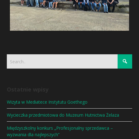
Ostatnie wpisy
Wizyta w Mediatece Instytutu Goethego
Wycieczka przedmiotowa do Muzeum Hutnictwa Żelaza
Międzyszkolny konkurs „Profesjonalny sprzedawca –
wyzwania dla najlepszych”