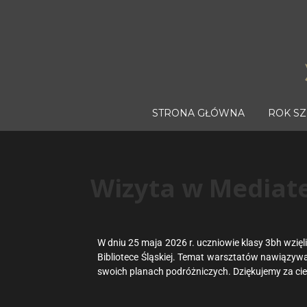
STRONA GŁÓWNA
ROK S
Wizyta w Mediat
W dniu 25 maja 2026 r. uczniowie klasy 3bh wzięl
Bibliotece Śląskiej. Temat warsztatów nawiązywa
swoich planach podróżniczych. Dziękujemy za cie