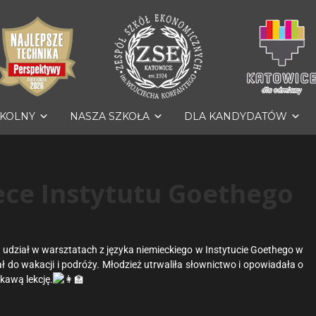
ZKOLNY
NASZA SZKOŁA
DLA KANDYDATÓW
ece Instytutu Goethego
i udział w warsztatach z języka niemieckiego w Instytucie Goethego w
ł do wakacji i podróży. Młodzież utrwaliła słownictwo i opowiadała o
kawą lekcję.