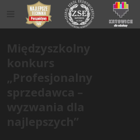
Międzyszkolny
konkurs
„Profesjonalny
sprzedawca –
wyzwania dla
najlepszych”