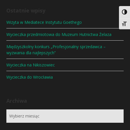
Ostatnie wpisy
Togg
Wizyta w Mediatece Instytutu Goethego
Togg
Wycieczka przedmiotowa do Muzeum Hutnictwa Żelaza
Międzyszkolny konkurs „Profesjonalny sprzedawca –
wyzwania dla najlepszych”
Wycieczka na Nikiszowiec
Wycieczka do Wrocławia
Archiwa