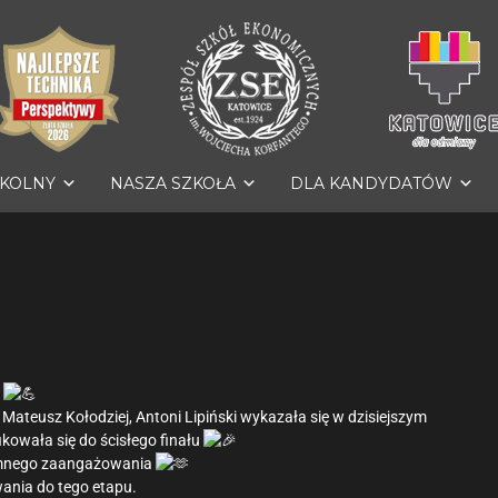
ZKOLNY
NASZA SZKOŁA
DLA KANDYDATÓW
i
Mateusz Kołodziej, Antoni Lipiński wykazała się w dzisiejszym
ikowała się do ścisłego finału
romnego zaangażowania
wania do tego etapu.