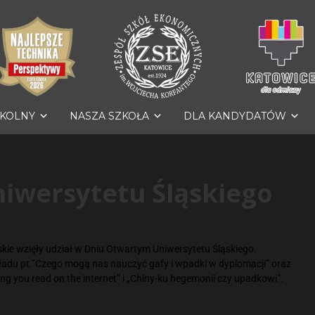
ZKOLNY
NASZA SZKOŁA
DLA KANDYDATÓW
iwersytetu Śląskiego
rskie wzięły udział w Dniu Otwartym Uniwersytetu Śląskiego.
ładu pt.”Czego mogą nas nauczyć gafy i wpadki w dyplomacji” oraz
ing you read on the internet” i „Chiny-ku hegemonii czy upadkowi”.