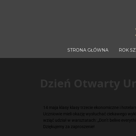
STRONA GŁÓWNA
ROK S
Dzień Otwarty Un
14 maja klasy klasy trzecie ekonomiczne i hotela
Uczniowie mieli okazję wysłuchać ciekawego wyk
wziąć udział w warsztatach: „Don’t belive everyth
Dziękujemy za zaproszenie!