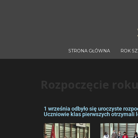
STRONA GŁÓWNA
ROK S
Rozpoczęcie roku
1 września odbyło się uroczyste r
ozpo
Uczniowie klas pierwszych otrzymali l