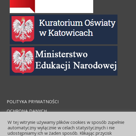
POLITYKA PRYWATNOŚCI
OCHRONA DANYCH
STRONA ARCHIWALNA
W tej witrynie używamy plików cookies w sposób zupełnie
automatyczny wyłącznie w celach statystycznych i nie
KONTAKT I LOKALIZACJA
udostępniamy ich w żaden sposób. Klikając przycisk