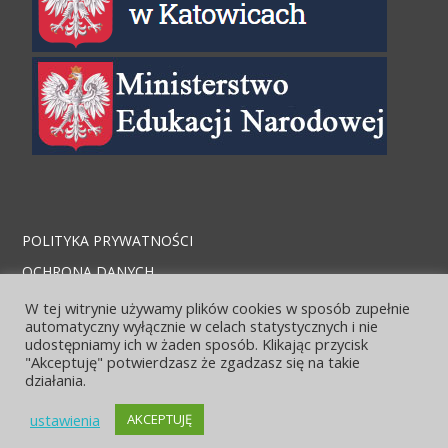
POLITYKA PRYWATNOŚCI
OCHRONA DANYCH
STRONA ARCHIWALNA
W tej witrynie używamy plików cookies w sposób zupełnie
automatyczny wyłącznie w celach statystycznych i nie
KONTAKT I LOKALIZACJA
udostępniamy ich w żaden sposób. Klikając przycisk
"Akceptuję" potwierdzasz że zgadzasz się na takie
działania.
ustawienia
AKCEPTUJĘ
© 2026 Zespół szkół Ekonomicznych. Bento theme by Satori