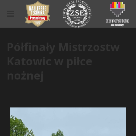
Półfinały Mistrzostw
Katowic w piłce
nożnej