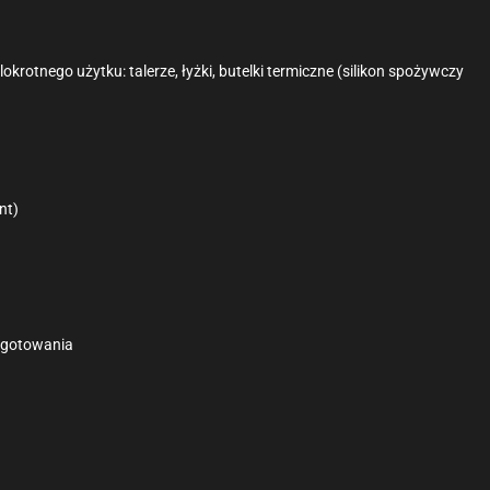
rotnego użytku: talerze, łyżki, butelki termiczne (silikon spożywczy
nt)
ygotowania