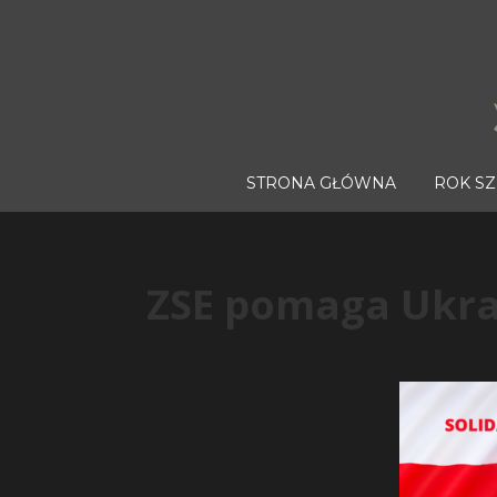
STRONA GŁÓWNA
ROK S
ZSE pomaga Ukra