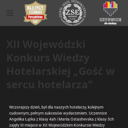
XII Wojewódzki
Konkurs Wiedzy
Hotelarskiej „Gość w
sercu hotelarza”
Wczorajszy dzień, był dla naszych hotelarzy, kolejnym
cudownym, pełnym sukcesów wydarzeniem. Uczennice
Angelika Łątka z klasy 4ah i Mariia Ostashevska z klasy 3ch
zajęły III miejsce w XII Wojewódzkim Konkursie Wiedzy