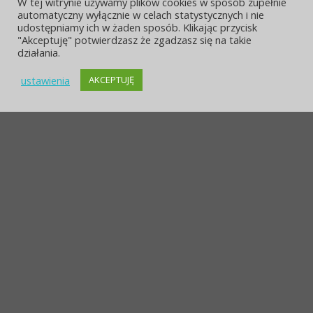
W tej witrynie używamy plików cookies w sposób zupełnie
automatyczny wyłącznie w celach statystycznych i nie
udostępniamy ich w żaden sposób. Klikając przycisk
"Akceptuję" potwierdzasz że zgadzasz się na takie
działania.
ustawienia
AKCEPTUJĘ
POLITYKA PRYWATNOŚCI
OCHRONA DANYCH
STRONA ARCHIWALNA
KONTAKT I LOKALIZACJA