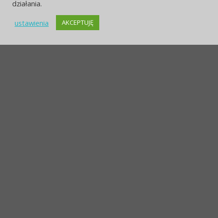
działania.
ustawienia
AKCEPTUJĘ
POLITYKA PRYWATNOŚCI
OCHRONA DANYCH
STRONA ARCHIWALNA
KONTAKT I LOKALIZACJA
© 2026 Zespół szkół Ekonomicznych. Bento theme by Satori