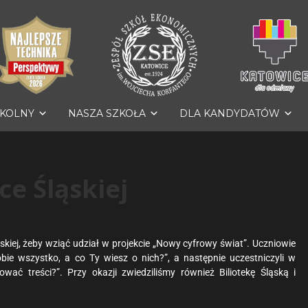
ZKOLNY
NASZA SZKOŁA
DLA KANDYDATÓW
ce Śląskiej
ąskiej, żeby wziąć udział w projekcie „Nowy cyfrowy świat”. Uczniowie
bie wszystko, a co Ty wiesz o nich?”, a następnie uczestniczyli w
wać treści?”. Przy okazji zwiedziliśmy również Biliotekę Śląską i