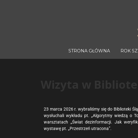
STRONA GŁÓWNA
ROK S
Wizyta w Bibliote
23 marca 2026 r. wybraliśmy się do Biblioteki Śl
wysłuchali wykładu pt. „Algorytmy wiedzą o To
warsztatach „Świat dezinformacji. Jak weryfiko
wystawę pt. „Przestrzeń utracona”.