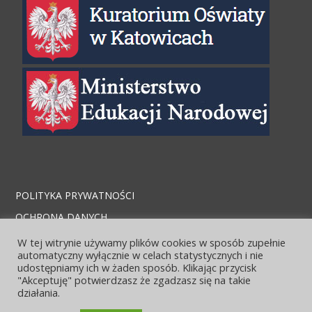
POLITYKA PRYWATNOŚCI
OCHRONA DANYCH
STRONA ARCHIWALNA
W tej witrynie używamy plików cookies w sposób zupełnie
automatyczny wyłącznie w celach statystycznych i nie
KONTAKT I LOKALIZACJA
udostępniamy ich w żaden sposób. Klikając przycisk
"Akceptuję" potwierdzasz że zgadzasz się na takie
działania.