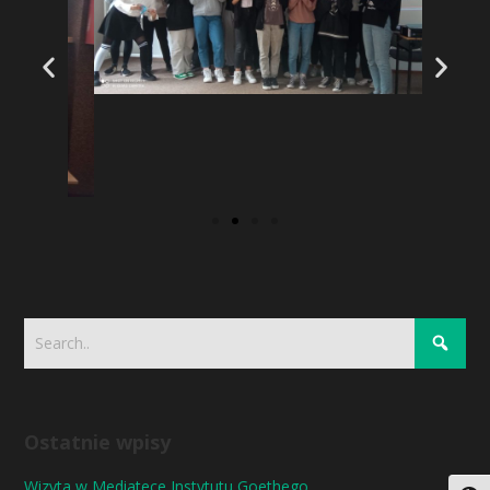
Ostatnie wpisy
Wizyta w Mediatece Instytutu Goethego