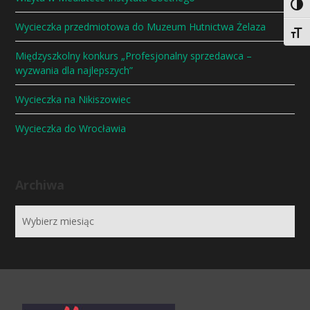
Togg
Wycieczka przedmiotowa do Muzeum Hutnictwa Żelaza
Togg
Międzyszkolny konkurs „Profesjonalny sprzedawca –
wyzwania dla najlepszych”
Wycieczka na Nikiszowiec
Wycieczka do Wrocławia
Archiwa