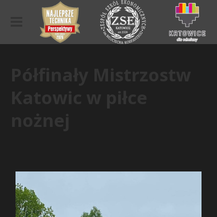
Półfinały Mistrzostw
Katowic w piłce
nożnej