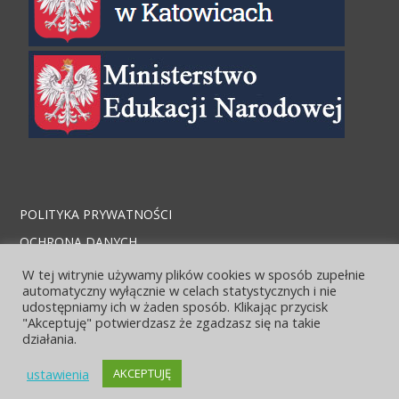
POLITYKA PRYWATNOŚCI
OCHRONA DANYCH
STRONA ARCHIWALNA
W tej witrynie używamy plików cookies w sposób zupełnie
automatyczny wyłącznie w celach statystycznych i nie
KONTAKT I LOKALIZACJA
udostępniamy ich w żaden sposób. Klikając przycisk
"Akceptuję" potwierdzasz że zgadzasz się na takie
działania.
ustawienia
AKCEPTUJĘ
© 2026 Zespół szkół Ekonomicznych. Bento theme by Satori