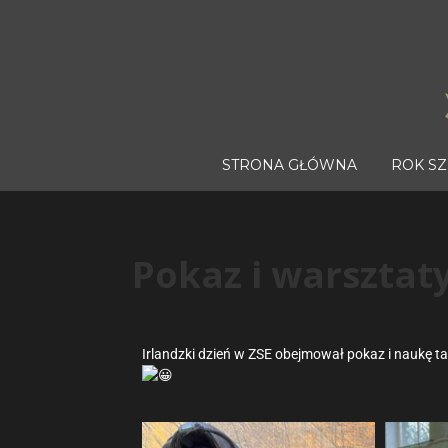
STRONA GŁÓWNA
ROK S
Pokaz i warsztaty
Irlandzki dzień w ZSE obejmował pokaz i naukę t