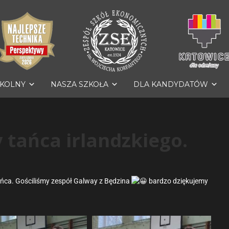
ZKOLNY
NASZA SZKOŁA
DLA KANDYDATÓW
 tańca irlandzkiego.
ańca. Gościliśmy zespół Galway z Będzina
bardzo dziękujemy