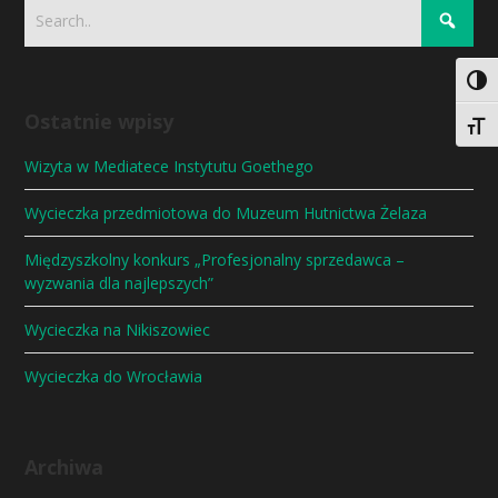
Togg
Ostatnie wpisy
Togg
Wizyta w Mediatece Instytutu Goethego
Wycieczka przedmiotowa do Muzeum Hutnictwa Żelaza
Międzyszkolny konkurs „Profesjonalny sprzedawca –
wyzwania dla najlepszych”
Wycieczka na Nikiszowiec
Wycieczka do Wrocławia
Archiwa