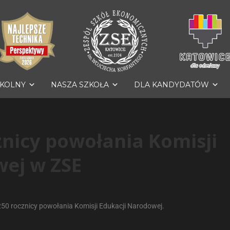
ZKOLNY
NASZA SZKOŁA
DLA KANDYDATÓW
nicy powołania Komisji
wej w ZSE
250 rocznicy powołania Komisji Edukacji Narodowej.