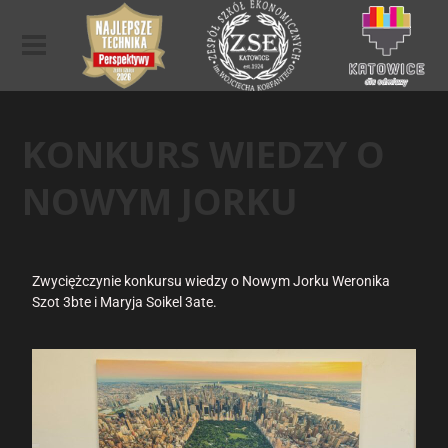
KONKURS WIEDZY O
NOWYM JORKU
Zwyciężczynie konkursu wiedzy o Nowym Jorku Weronika
Szot 3bte i Maryja Soikel 3ate.