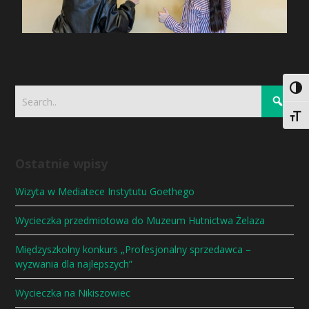
Togg
Togg
Ostatnie wpisy
Wizyta w Mediatece Instytutu Goethego
Wycieczka przedmiotowa do Muzeum Hutnictwa Żelaza
Międzyszkolny konkurs „Profesjonalny sprzedawca –
wyzwania dla najlepszych”
Wycieczka na Nikiszowiec