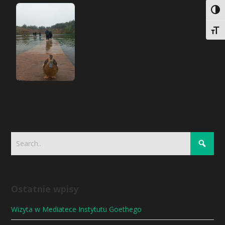
Togg
Togg
Ostatnie wpisy
Wizyta w Mediatece Instytutu Goethego