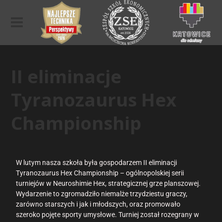
II eliminacje
Tyranozaurus Hex
Championship
W lutym nasza szkoła była gospodarzem II eliminacji
Tyranozaurus Hex Championship – ogólnopolskiej serii
turniejów w Neuroshimie Hex, strategicznej grze planszowej.
Wydarzenie to zgromadziło niemalże trzydziestu graczy,
zarówno starszych i jak i młodszych, oraz promowało
szeroko pojęte sporty umysłowe. Turniej został rozegrany w