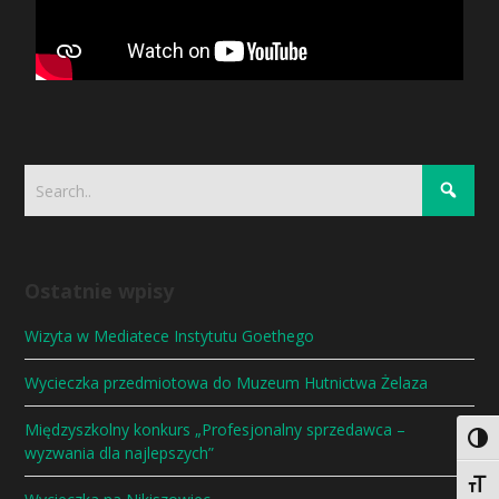
Ostatnie wpisy
Wizyta w Mediatece Instytutu Goethego
Wycieczka przedmiotowa do Muzeum Hutnictwa Żelaza
Międzyszkolny konkurs „Profesjonalny sprzedawca –
Togg
wyzwania dla najlepszych”
Togg