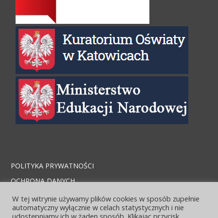
POLITYKA PRYWATNOŚCI
OCHRONA DANYCH
STRONA ARCHIWALNA
W tej witrynie używamy plików cookies w sposób zupełnie
automatyczny wyłącznie w celach statystycznych i nie
KONTAKT I LOKALIZACJA
udostępniamy ich w żaden sposób. Klikając przycisk