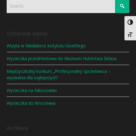
Togg
Ostatnie wpisy
Togg
Wizyta w Mediatece Instytutu Goethego
Wycieczka przedmiotowa do Muzeum Hutnictwa Żelaza
Międzyszkolny konkurs „Profesjonalny sprzedawca –
wyzwania dla najlepszych”
Wycieczka na Nikiszowiec
Wycieczka do Wrocławia
Archiwa