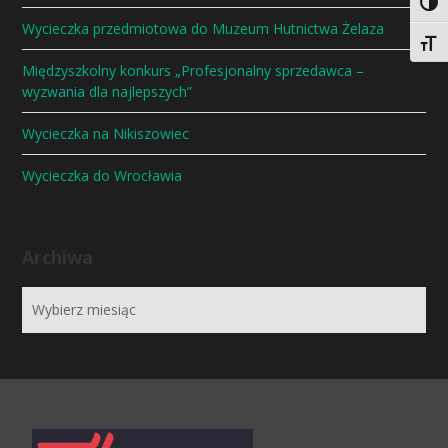
Togg
Wycieczka przedmiotowa do Muzeum Hutnictwa Żelaza
Togg
Międzyszkolny konkurs „Profesjonalny sprzedawca –
wyzwania dla najlepszych”
Wycieczka na Nikiszowiec
Wycieczka do Wrocławia
Archiwa