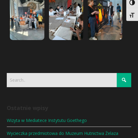
Togg
Togg
Ostatnie wpisy
Wizyta w Mediatece Instytutu Goethego
Wycieczka przedmiotowa do Muzeum Hutnictwa Żelaza