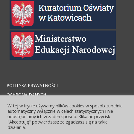
POLITYKA PRYWATNOŚCI
OCHRONA DANYCH
STRONA ARCHIWALNA
W tej witrynie używamy plików cookies w sposób zupełnie
automatyczny wyłącznie w celach statystycznych i nie
KONTAKT I LOKALIZACJA
udostępniamy ich w żaden sposób. Klikając przycisk
"Akceptuję" potwierdzasz że zgadzasz się na takie
działania.