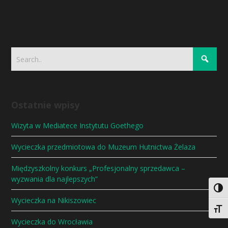
Ostatnie wpisy
Wizyta w Mediatece Instytutu Goethego
Wycieczka przedmiotowa do Muzeum Hutnictwa Żelaza
Międzyszkolny konkurs „Profesjonalny sprzedawca –
wyzwania dla najlepszych”
Togg
Wycieczka na Nikiszowiec
Togg
Wycieczka do Wrocławia