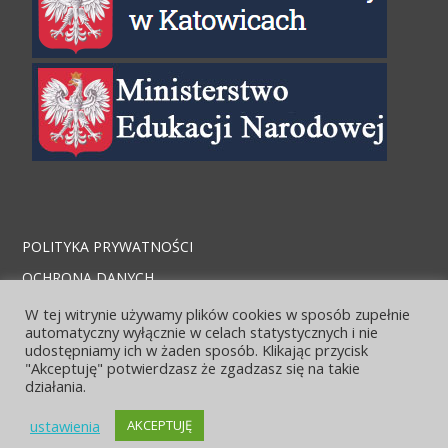
POLITYKA PRYWATNOŚCI
OCHRONA DANYCH
STRONA ARCHIWALNA
W tej witrynie używamy plików cookies w sposób zupełnie
automatyczny wyłącznie w celach statystycznych i nie
KONTAKT I LOKALIZACJA
udostępniamy ich w żaden sposób. Klikając przycisk
"Akceptuję" potwierdzasz że zgadzasz się na takie
działania.
ustawienia
AKCEPTUJĘ
© 2026 Zespół szkół Ekonomicznych. Bento theme by Satori