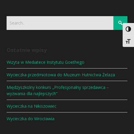
Togg
Togg
Ostatnie wpisy
Wizyta w Mediatece Instytutu Goethego
Wycieczka przedmiotowa do Muzeum Hutnictwa Żelaza
Międzyszkolny konkurs „Profesjonalny sprzedawca –
wyzwania dla najlepszych”
Wycieczka na Nikiszowiec
Wycieczka do Wrocławia