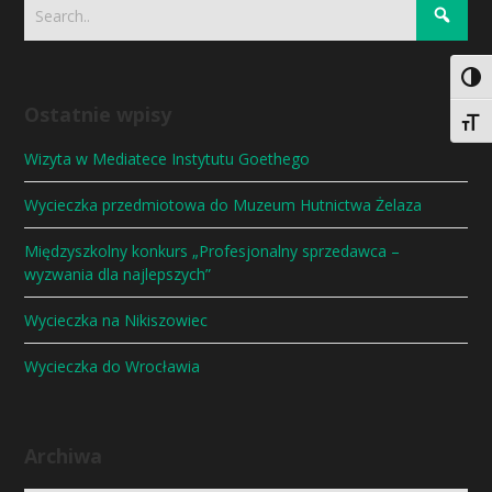
Togg
Ostatnie wpisy
Togg
Wizyta w Mediatece Instytutu Goethego
Wycieczka przedmiotowa do Muzeum Hutnictwa Żelaza
Międzyszkolny konkurs „Profesjonalny sprzedawca –
wyzwania dla najlepszych”
Wycieczka na Nikiszowiec
Wycieczka do Wrocławia
Archiwa