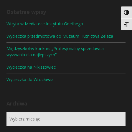
Ostatnie wpisy
Togg
Wizyta w Mediatece Instytutu Goethego
Togg
Wycieczka przedmiotowa do Muzeum Hutnictwa Żelaza
Międzyszkolny konkurs „Profesjonalny sprzedawca –
wyzwania dla najlepszych”
Wycieczka na Nikiszowiec
Wycieczka do Wrocławia
Archiwa