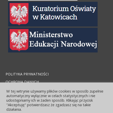
POLITYKA PRYWATNOŚCI
OCHRONA DANYCH
STRONA ARCHIWALNA
W tej witrynie używamy plików cookies w sposób zupełnie
automatyczny wyłącznie w celach statystycznych i nie
KONTAKT I LOKALIZACJA
udostępniamy ich w żaden sposób. Klikając przycisk
"Akceptuję" potwierdzasz że zgadzasz się na takie
działania.