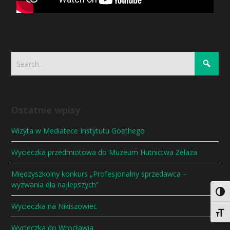
Ostatnie wpisy
Wizyta w Mediatece Instytutu Goethego
Wycieczka przedmiotowa do Muzeum Hutnictwa Żelaza
Międzyszkolny konkurs „Profesjonalny sprzedawca –
wyzwania dla najlepszych”
Togg
Wycieczka na Nikiszowiec
Togg
Wycieczka do Wrocławia