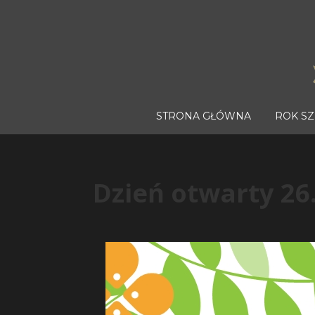
STRONA GŁÓWNA
ROK S
Dzień otwarty 26