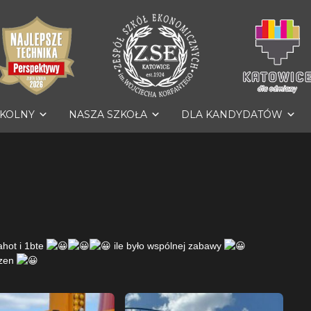
ZKOLNY
NASZA SZKOŁA
DLA KANDYDATÓW
hot i 1bte
ile było wspólnej zabawy
azen