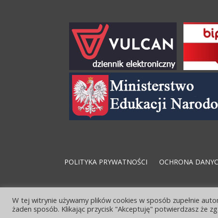
POLITYKA PRYWATNOŚCI
OCHRONA DANY
W tej witrynie używamy plików cookies w sposób zupełnie autom
żaden sposób. Klikając przycisk "Akceptuję" potwierdzasz że zga