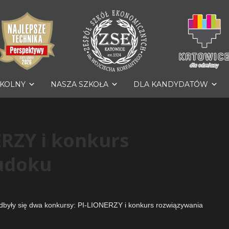
ZKOLNY
NASZA SZKOŁA
DLA KANDYDATÓW
RZY i konkurs
udoku
 odbyły się dwa konkursy: PI-LIONERZY i konkurs rozwiązywania