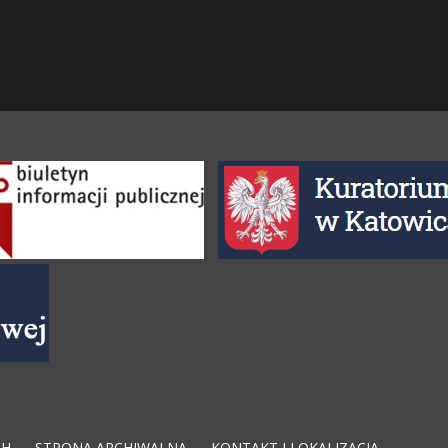
CH
STRONA ARCHIWALNA
KONTAKT I LOKALIZACJA